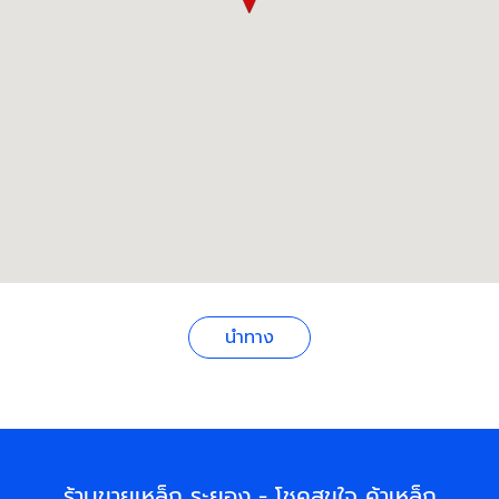
นำทาง
ร้านขายเหล็ก ระยอง - โชคสุขใจ ค้าเหล็ก