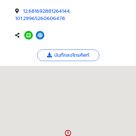
12.681692881264144,
101.29965260606478
บันทึกลงโทรศัพท์